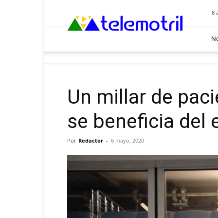
Telemotril
8 
No
Un millar de paci
se beneficia del
Por
Redactor
-
6 mayo, 2020