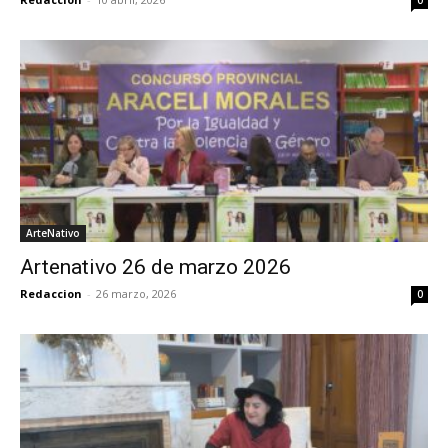
0
ArteNativo
Artenativo 26 de marzo 2026
Redaccion
-
26 marzo, 2026
0