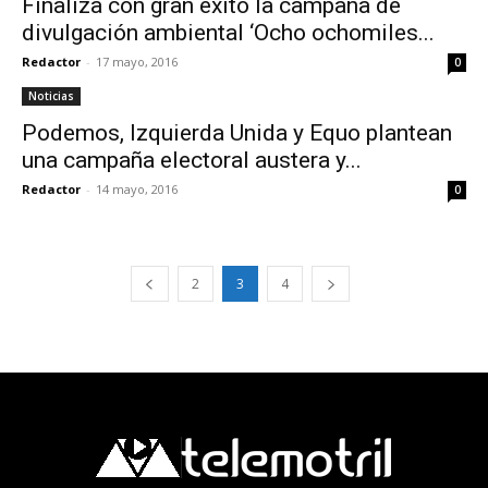
Finaliza con gran éxito la campaña de
divulgación ambiental ‘Ocho ochomiles...
Redactor
-
17 mayo, 2016
0
Noticias
Podemos, Izquierda Unida y Equo plantean
una campaña electoral austera y...
Redactor
-
14 mayo, 2016
0
2
3
4