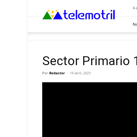
Telemotril
6 
No
Sector Primario 
Por
Redactor
-
19 abril, 2023