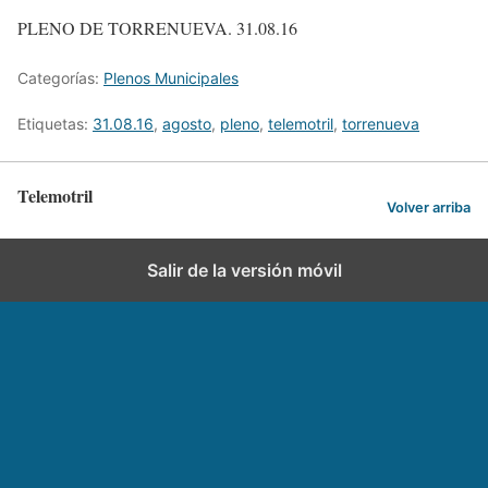
PLENO DE TORRENUEVA. 31.08.16
Categorías:
Plenos Municipales
Etiquetas:
31.08.16
,
agosto
,
pleno
,
telemotril
,
torrenueva
Telemotril
Volver arriba
Salir de la versión móvil