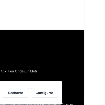
l 107.7 en OndaSur Motril.
Rechazar
Configurar
ookies
Más información sobre las cookies
Contacto