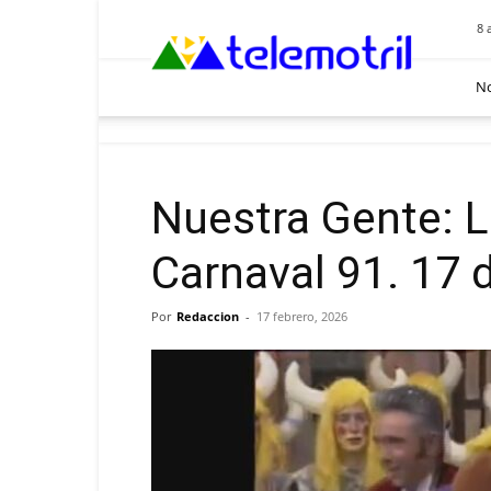
Telemotril
8 
No
Nuestra Gente: Li
Carnaval 91. 17 
Por
Redaccion
-
17 febrero, 2026