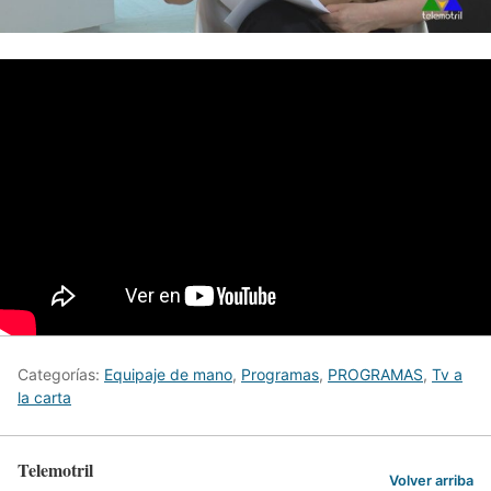
Categorías:
Equipaje de mano
,
Programas
,
PROGRAMAS
,
Tv a
la carta
Telemotril
Volver arriba