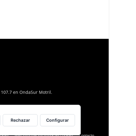
l 107.7 en OndaSur Motril.
Rechazar
Configurar
ookies
Más información sobre las cookies
Contacto