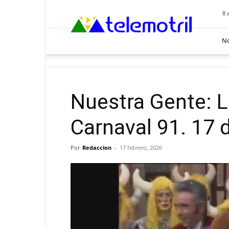
Telemotril
8 
No
Nuestra Gente: Li
Carnaval 91. 17 
Por
Redaccion
-
17 febrero, 2026