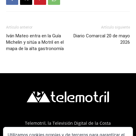
Artículo anterior
Artículo siguiente
Iván Mateo entra en la Guía
Diario Comarcal 20 de mayo
Michelin y sitúa a Motril en el
2026
mapa de la alta gastronomía
Telemotril, la Televisión Digital de la Costa
Tropical de Granada. Siguenos en Fm a traves
Utilizamos cookies propias y de terceros para garantizar el
del 107.7 en OndaSur Motril.