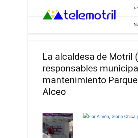
Telemotril
6 
No
La alcaldesa de Motril 
responsables municipa
mantenimiento Parques 
Alceo