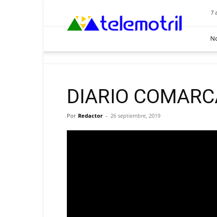
Telemotril
7 
No
DIARIO COMARCA
Por
Redactor
-
26 septiembre, 2019