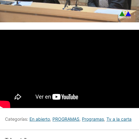
Categorías:
En abierto
,
PROGRAMAS
,
Programas
,
Tv a la carta