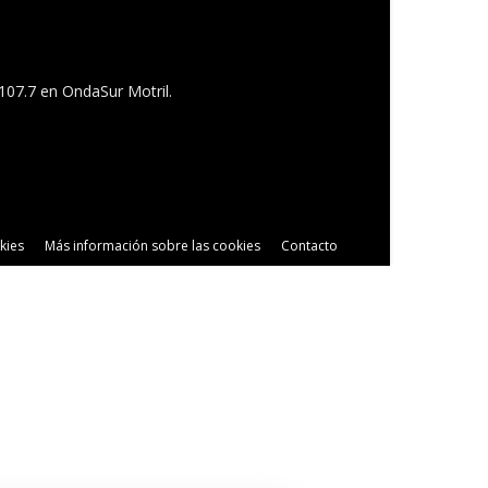
 107.7 en OndaSur Motril.
kies
Más información sobre las cookies
Contacto