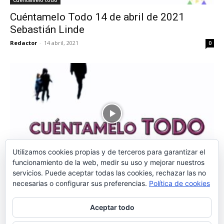
Cuentamelo todo
Cuéntamelo Todo 14 de abril de 2021
Sebastián Linde
Redactor
-
14 abril, 2021
0
Utilizamos cookies propias y de terceros para garantizar el
Cuentamelo todo
funcionamiento de la web, medir su uso y mejorar nuestros
servicios. Puede aceptar todas las cookies, rechazar las no
Cuéntamelo Todo 7 de abril de 2021
necesarias o configurar sus preferencias.
Política de cookies
Susana Peña
Redactor
-
7 abril, 2021
0
Aceptar todo