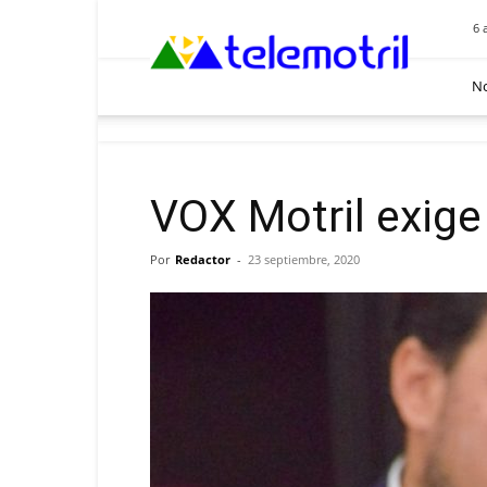
Telemotril
6 
No
VOX Motril exige 
Por
Redactor
-
23 septiembre, 2020