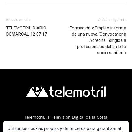
Artículo anterior
Artículo siguiente
TELEMOTRIL DIARIO
Formación y Empleo informa
COMARCAL 12 07 17
de una nueva ‘Convocatoria
Acredita’ dirigida a
profesionales del ámbito
socio sanitario
Telemotril, la Televisión Digital de la Costa
Tropical de Granada. Siguenos en Fm a traves
Utilizamos cookies propias y de terceros para garantizar el
del 107.7 en OndaSur Motril.