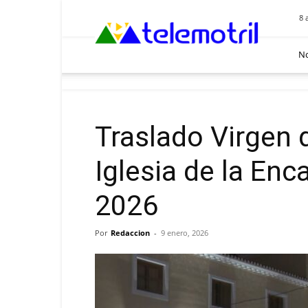
Telemotril
8 
No
Traslado Virgen 
Iglesia de la Enc
2026
Por
Redaccion
-
9 enero, 2026