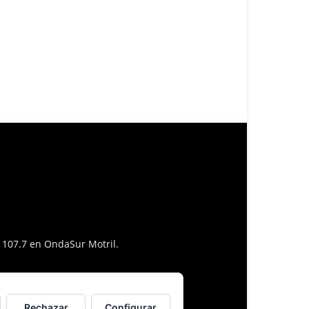
l 107.7 en OndaSur Motril.
Rechazar
Configurar