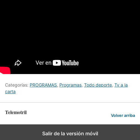
Categorías:
PROGRAMAS
,
Programas
,
Todo deporte
,
Tv a la
carta
Telemotril
Volver arriba
Salir de la versión móvil