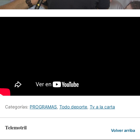
Categorías:
PROGRAMAS
,
Todo deporte
,
Tv a la carta
Telemotril
Volver arriba