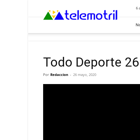
Telemotril
6 
No
Todo Deporte 26
Por
Redaccion
-
26 mayo, 2020