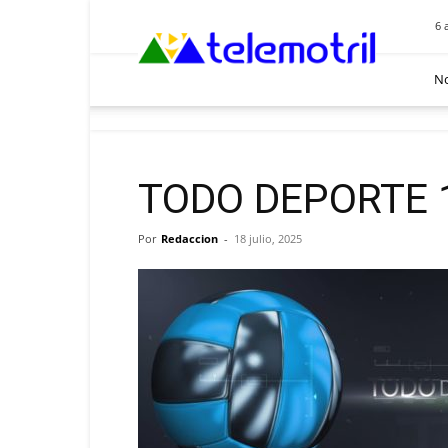
Telemotril
6 
No
TODO DEPORTE 1
Por
Redaccion
-
18 julio, 2025