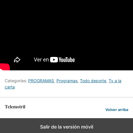
Categorías:
PROGRAMAS
,
Programas
,
Todo deporte
,
Tv a la
carta
Telemotril
Volver arriba
Salir de la versión móvil