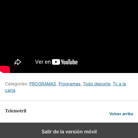
Categorías:
PROGRAMAS
,
Programas
,
Todo deporte
,
Tv a la
carta
Telemotril
Volver arriba
Salir de la versión móvil