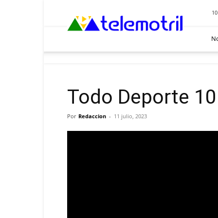
Telemotril
10
No
Todo Deporte 10 
Por
Redaccion
-
11 julio, 2023