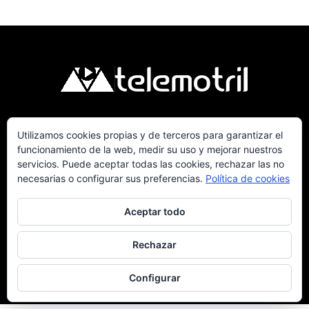
Utilizamos cookies propias y de terceros para garantizar el
Telemotril, la Televisión Digital de la Costa
funcionamiento de la web, medir su uso y mejorar nuestros
Tropical de Granada. Siguenos en Fm a traves del
servicios. Puede aceptar todas las cookies, rechazar las no
107.7 en OndaSur Motril.
necesarias o configurar sus preferencias.
Política de cookies
Aceptar todo
Rechazar
Política de cookies
Más información sobre las cookies
Contacto
Configurar
© © 2025 Telemotril - Costa Tropical de Granada