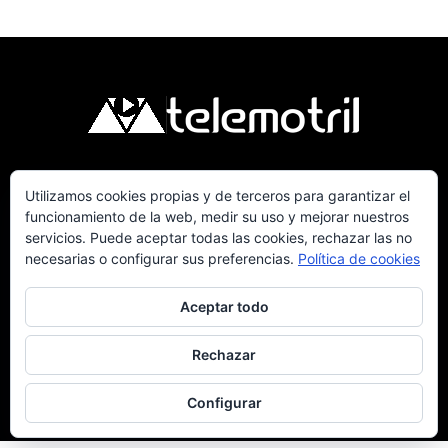
Utilizamos cookies propias y de terceros para garantizar el
Telemotril, la Televisión Digital de la Costa
funcionamiento de la web, medir su uso y mejorar nuestros
Tropical de Granada. Siguenos en Fm a traves del
servicios. Puede aceptar todas las cookies, rechazar las no
107.7 en OndaSur Motril.
necesarias o configurar sus preferencias.
Política de cookies
Aceptar todo
Rechazar
Política de cookies
Más información sobre las cookies
Contacto
Configurar
© © 2025 Telemotril - Costa Tropical de Granada