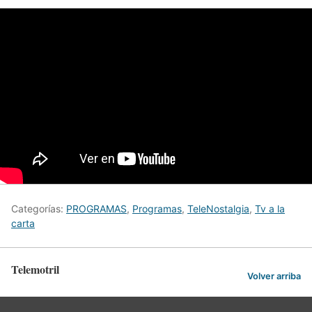
Categorías:
PROGRAMAS
,
Programas
,
TeleNostalgia
,
Tv a la
carta
Telemotril
Volver arriba