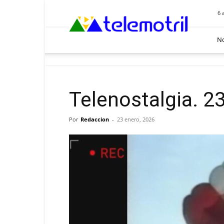
Telemotril
6 
No
Telenostalgia. 2
Por
Redaccion
-
23 enero, 2026