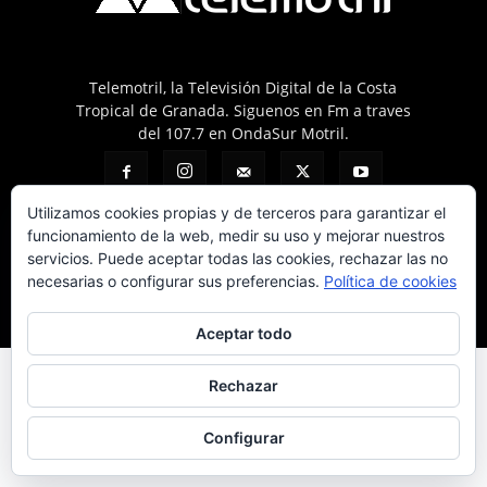
Telemotril, la Televisión Digital de la Costa
Tropical de Granada. Siguenos en Fm a traves
del 107.7 en OndaSur Motril.
Utilizamos cookies propias y de terceros para garantizar el
funcionamiento de la web, medir su uso y mejorar nuestros
servicios. Puede aceptar todas las cookies, rechazar las no
necesarias o configurar sus preferencias.
Política de cookies
Política de cookies
Más información sobre las cookies
Contacto
© © 2025 Telemotril - Costa Tropical de Granada
Aceptar todo
Rechazar
Configurar