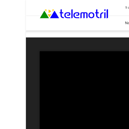
Telemotril
9 
No