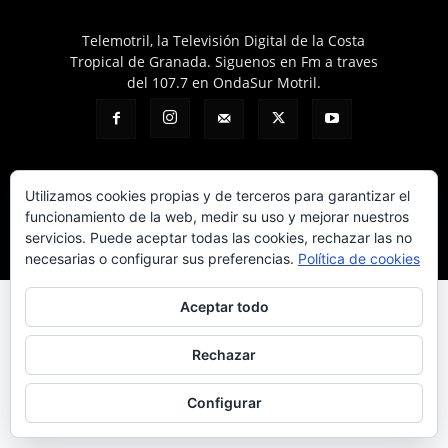
Telemotril, la Televisión Digital de la Costa
Tropical de Granada. Siguenos en Fm a traves
del 107.7 en OndaSur Motril.
Utilizamos cookies propias y de terceros para garantizar el
funcionamiento de la web, medir su uso y mejorar nuestros
Política de cookies
Más información sobre las cookies
Contacto
servicios. Puede aceptar todas las cookies, rechazar las no
© © 2025 Telemotril - Costa Tropical de Granada
necesarias o configurar sus preferencias.
Política de cookies
Aceptar todo
Rechazar
Configurar