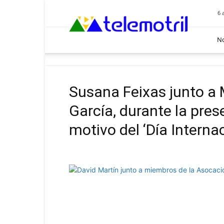
Telemotril
6 
No
Susana Feixas junto a M
García, durante la pres
motivo del ‘Día Intern