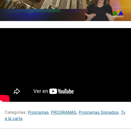
Categorías:
Programas
,
PROGRAMAS
,
Programas Signados
,
Tv
a la carta