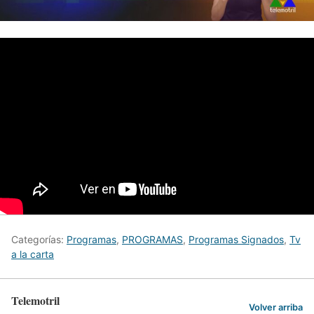
Categorías:
Programas
,
PROGRAMAS
,
Programas Signados
,
Tv
a la carta
Telemotril
Volver arriba