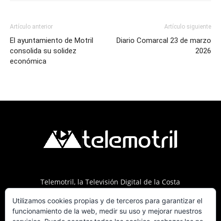
Artículo anterior
Artículo siguiente
El ayuntamiento de Motril
Diario Comarcal 23 de marzo
consolida su solidez
2026
económica
Telemotril, la Televisión Digital de la Costa
Tropical de Granada. Siguenos en Fm a traves
Utilizamos cookies propias y de terceros para garantizar el
del 107.7 en OndaSur Motril.
funcionamiento de la web, medir su uso y mejorar nuestros