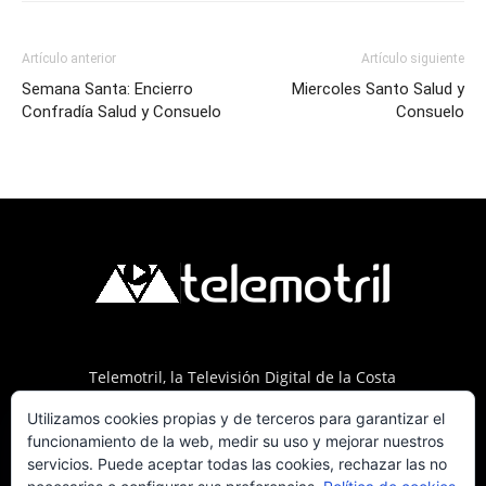
Artículo anterior
Artículo siguiente
Semana Santa: Encierro
Miercoles Santo Salud y
Confradía Salud y Consuelo
Consuelo
Telemotril, la Televisión Digital de la Costa
Tropical de Granada. Siguenos en Fm a traves
Utilizamos cookies propias y de terceros para garantizar el
del 107.7 en OndaSur Motril.
funcionamiento de la web, medir su uso y mejorar nuestros
servicios. Puede aceptar todas las cookies, rechazar las no