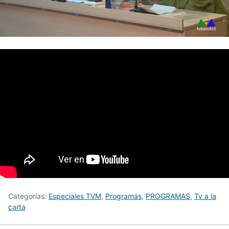
Categorías:
Especiales TVM
,
Programas
,
PROGRAMAS
,
Tv a la
carta