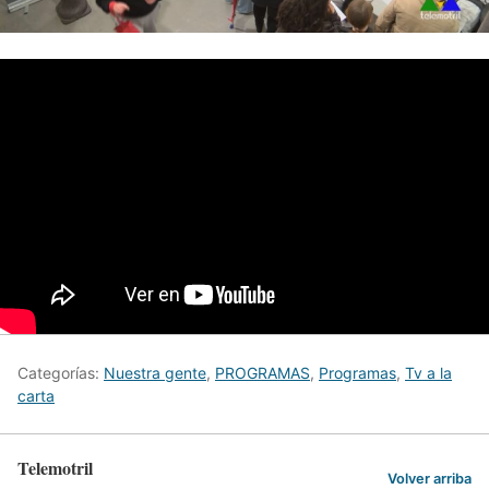
Categorías:
Nuestra gente
,
PROGRAMAS
,
Programas
,
Tv a la
carta
Telemotril
Volver arriba