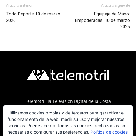
Artículo anterior
Artículo siguiente
Todo Deporte 10 de marzo
Equipaje de Mano:
2026
Empoderadas. 10 de marzo
2026
Telemotril, la Televisión Digital de la Costa
Tropical de Granada. Siguenos en Fm a traves
Utilizamos cookies propias y de terceros para garantizar el
del 107.7 en OndaSur Motril.
funcionamiento de la web, medir su uso y mejorar nuestros
servicios. Puede aceptar todas las cookies, rechazar las no
necesarias o configurar sus preferencias.
Política de cookies