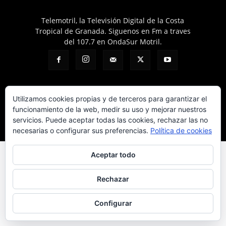
Telemotril, la Televisión Digital de la Costa
Tropical de Granada. Siguenos en Fm a traves
del 107.7 en OndaSur Motril.
Utilizamos cookies propias y de terceros para garantizar el
funcionamiento de la web, medir su uso y mejorar nuestros
Política de cookies
Más información sobre las cookies
Contacto
servicios. Puede aceptar todas las cookies, rechazar las no
© © 2025 Telemotril - Costa Tropical de Granada
necesarias o configurar sus preferencias.
Política de cookies
Aceptar todo
Rechazar
Configurar