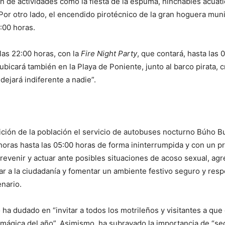
n de actividades como la fiesta de la espuma, hinchables acuáti
. Por otro lado, el encendido pirotécnico de la gran hoguera muni
:00 horas.
las 22:00 horas, con la
Fire Night Party
, que contará, hasta las 
ubicará también en la Playa de Poniente, junto al barco pirata, 
jará indiferente a nadie”.
ción de la población el servicio de autobuses nocturno Búho Bu
horas hasta las 05:00 horas de forma ininterrumpida y con un pr
 prevenir y actuar ante posibles situaciones de acoso sexual, ag
ar a la ciudadanía y fomentar un ambiente festivo seguro y res
enario.
no ha dudado en “invitar a todos los motrileños y visitantes a q
s mágica del año”. Asimismo, ha subrayado la importancia de “s