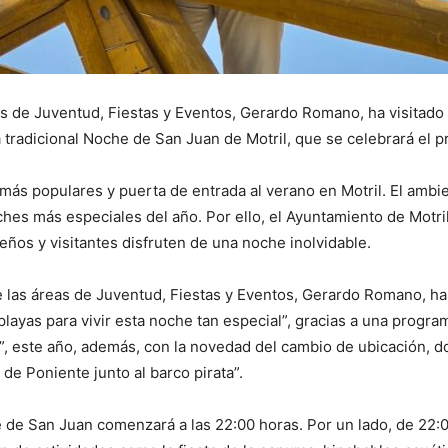
eas de Juventud, Fiestas y Eventos, Gerardo Romano, ha visitado
a tradicional Noche de San Juan de Motril, que se celebrará el 
más populares y puerta de entrada al verano en Motril. El ambien
 noches más especiales del año. Por ello, el Ayuntamiento de Mo
leños y visitantes disfruten de una noche inolvidable.
e las áreas de Juventud, Fiestas y Eventos, Gerardo Romano, h
playas para vivir esta noche tan especial”, gracias a una progr
 este año, además, con la novedad del cambio de ubicación, do
 de Poniente junto al barco pirata”.
de San Juan comenzará a las 22:00 horas. Por un lado, de 22:00 