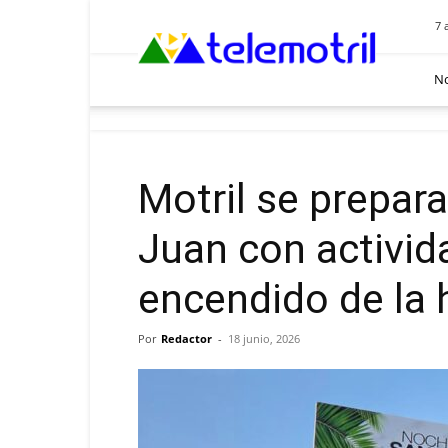
Telemotril
7 
No
Motril se prepar
Juan con activida
encendido de la 
Por
Redactor
-
18 junio, 2026