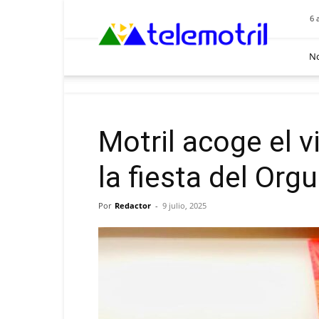
Telemotril
6 
No
Motril acoge el v
la fiesta del Org
Por
Redactor
-
9 julio, 2025