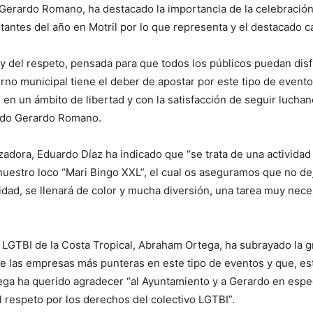
 Gerardo Romano, ha destacado la importancia de la celebración
tantes del año en Motril por lo que representa y el destacado car
 y del respeto, pensada para que todos los públicos puedan disf
o municipal tiene el deber de apostar por este tipo de evento
en un ámbito de libertad y con la satisfacción de seguir luchand
rado Gerardo Romano.
dora, Eduardo Díaz ha indicado que “se trata de una actividad
uestro loco “Mari Bingo XXL”, el cual os aseguramos que no dej
sidad, se llenará de color y mucha diversión, una tarea muy nece
n LGTBI de la Costa Tropical, Abraham Ortega, ha subrayado la g
de las empresas más punteras en este tipo de eventos y que, e
tega ha querido agradecer “al Ayuntamiento y a Gerardo en espec
 respeto por los derechos del colectivo LGTBI”.