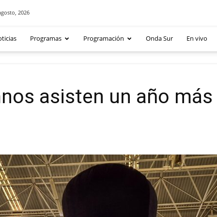
agosto, 2026
ticias
Programas
Programación
Onda Sur
En vivo
nos asisten un año más 