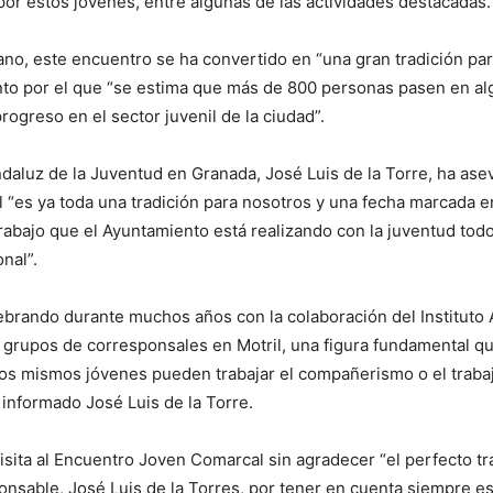
por estos jóvenes, entre algunas de las actividades destacadas.
o, este encuentro se ha convertido en “una gran tradición para
to por el que “se estima que más de 800 personas pasen en alg
reso en el sector juvenil de la ciudad”.
Andaluz de la Juventud en Granada, José Luis de la Torre, ha as
“es ya toda una tradición para nosotros y una fecha marcada en
 trabajo que el Ayuntamiento está realizando con la juventud tod
nal”.
brando durante muchos años con la colaboración del Instituto A
 grupos de corresponsales en Motril, una figura fundamental qu
os mismos jóvenes pueden trabajar el compañerismo o el trabaj
 informado José Luis de la Torre.
isita al Encuentro Joven Comarcal sin agradecer “el perfecto t
ponsable, José Luis de la Torres, por tener en cuenta siempre es