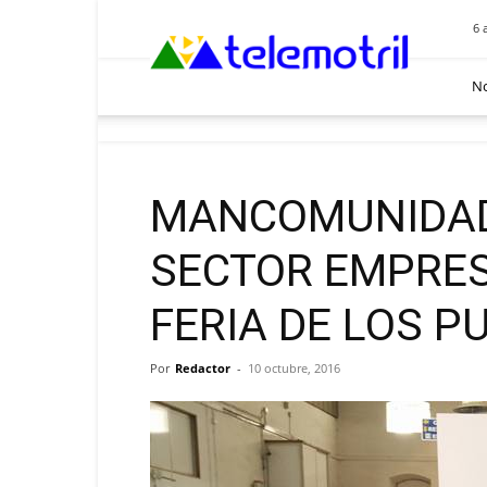
Telemotril
6 
No
MANCOMUNIDAD
SECTOR EMPRES
FERIA DE LOS P
Por
Redactor
-
10 octubre, 2016