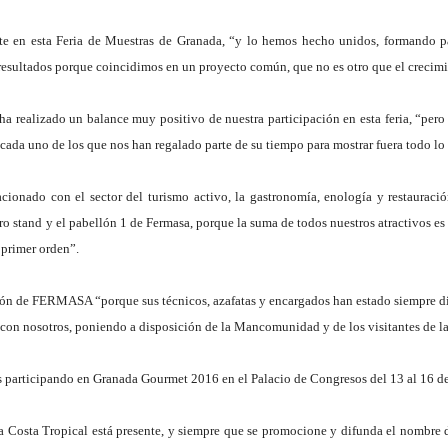
nte en esta Feria de Muestras de Granada, “y lo hemos hecho unidos, formando 
resultados porque coincidimos en un proyecto común, que no es otro que el crecimien
 realizado un balance muy positivo de nuestra participación en esta feria, “pero 
y cada uno de los que nos han regalado parte de su tiempo para mostrar fuera todo l
lacionado con el sector del turismo activo, la gastronomía, enología y restaura
ro stand y el pabellón 1 de Fermasa, porque la suma de todos nuestros atractivos e
 primer orden”.
ción de FERMASA “porque sus técnicos, azafatas y encargados han estado siempre d
o con nosotros, poniendo a disposición de la Mancomunidad y de los visitantes de la
 participando en Granada Gourmet 2016 en el Palacio de Congresos del 13 al 16 de
a Costa Tropical está presente, y siempre que se promocione y difunda el nombre