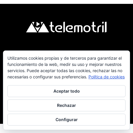
Telemotril, la Televisión Digital de la Costa
Utilizamos cookies propias y de terceros para garantizar el
Tropical de Granada. Siguenos en Fm a traves
funcionamiento de la web, medir su uso y mejorar nuestros
del 107.7 en OndaSur Motril.
servicios. Puede aceptar todas las cookies, rechazar las no
necesarias o configurar sus preferencias.
Política de cookies
Aceptar todo
Rechazar
Política de cookies
Más información sobre las cookies
Contacto
© © 2025 Telemotril - Costa Tropical de Granada
Configurar