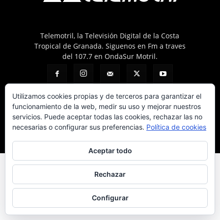
Telemotril, la Televisión Digital de la Costa
Tropical de Granada. Siguenos en Fm a traves
del 107.7 en OndaSur Motril.
Utilizamos cookies propias y de terceros para garantizar el
funcionamiento de la web, medir su uso y mejorar nuestros
servicios. Puede aceptar todas las cookies, rechazar las no
Política de cookies
Más información sobre las cookies
Contacto
necesarias o configurar sus preferencias.
Política de cookies
© © 2025 Telemotril - Costa Tropical de Granada
Aceptar todo
Rechazar
Configurar