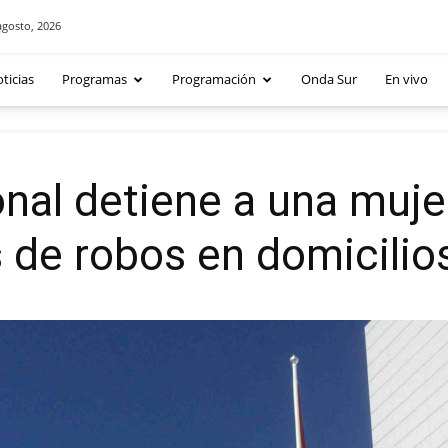
agosto, 2026
ticias
Programas
Programación
Onda Sur
En vivo
onal detiene a una muje
s de robos en domicilio