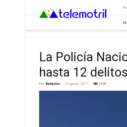
Telemotril
6 
No
La Policía Naci
hasta 12 delito
Por
Redactor
-
16 agosto, 2017
1119