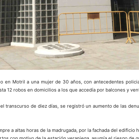
o en Motril a una mujer de 30 años, con antecedentes policia
asta 12 robos en domicilios a los que accedía por balcones y ve
transcurso de diez días, se registró un aumento de las denun
mpre a altas horas de la madrugada, por la fachada del edificio h
rtos con motivo de la estación veraniega, asumía el riesgo de 