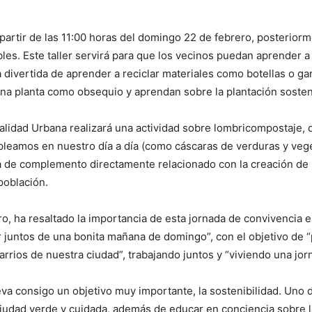
 partir de las 11:00 horas del domingo 22 de febrero, posterior
les. Este taller servirá para que los vecinos puedan aprender 
 divertida de aprender a reciclar materiales como botellas o g
una planta como obsequio y aprendan sobre la plantación sostenib
 Calidad Urbana realizará una actividad sobre lombricompostaje
leamos en nuestro día a día (como cáscaras de verduras y veget
rá de complemento directamente relacionado con la creación de m
 población.
ro, ha resaltado la importancia de esta jornada de convivencia e
r juntos de una bonita mañana de domingo”, con el objetivo de 
arrios de nuestra ciudad”, trabajando juntos y “viviendo una jo
eva consigo un objetivo muy importante, la sostenibilidad. Uno d
udad verde y cuidada, además de educar en conciencia sobre la 