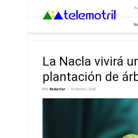
Telemotril
7 
No
La Nacla vivirá u
plantación de ár
Por
Redactor
-
19 febrero, 2026