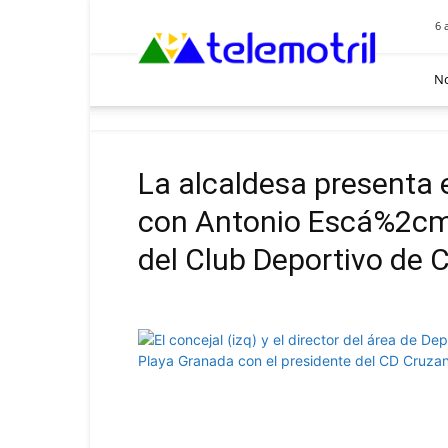
Telemotril
6 
No
La alcaldesa presenta e
con Antonio Escá%2cme
del Club Deportivo de 