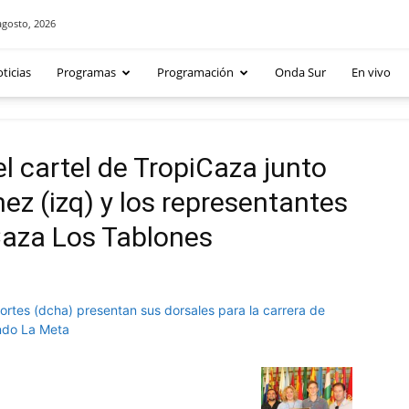
agosto, 2026
ticias
Programas
Programación
Onda Sur
En vivo
l cartel de TropiCaza junto
z (izq) y los representantes
Caza Los Tablones