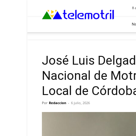
Telemotril
8 
No
José Luis Delgado
Nacional de Motri
Local de Córdob
Por
Redaccion
-
6 julio, 2026